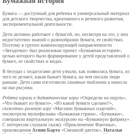
Бумажная история
Бумага — доступный для ребенка и универсальный материал
для детского творчества, креативного и речевого развития,
экспериментальной деятельности.
Дети активно работают с бумагой, но, несмотря на это, у них
недостаточно знаний о разнообразии бумаги, ее свойствах.
Поэтому в группе компенсирующей направленности
«Звездочки» был реализован проект «Бумажная история»,
целью которого было формирование у детей представлений о
бумаге, ее свойствах и видах.
В беседах с педагогами дети узнали, как появилась бумага, из
чего ее делают, какая бывает бумага, на чем писали люди
раньше. Дети сами изготовили
глиняные таблички и нанесли
на них рисунки.
Ребята играли в дидактические игры
«Определи на ощупь»,
«Что бывает из бумаги»
,
«Из какой бумаги сделано?»,
сюжетно–ролевую игру
«Магазин бумажных изделий»,
посмотрели мультфильмы «Бумажная страна», «Бумажки»,
совершили виртуальную экскурсию на «Бумажную фабрику».
С интересом слушали сказку «Приключение Фантика»,
произведения
Агнии Барто
«Смешной цветок»,
Натальи