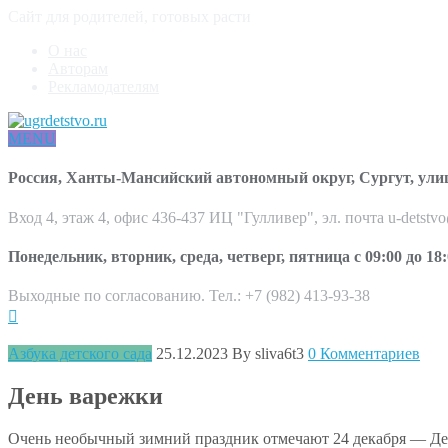
Сайт для родителей, готовых расти
О нас
Авторам
Рекламодателям
MENU
Россия, Ханты-Мансийский автономный округ, Сургут, ули
Вход 4, этаж 4, офис 436-437 ИЦ "Гулливер", эл. почта u-detstv
Понедельник, вторник, среда, четверг, пятница с 09:00 до 18:
Выходные по согласованию. Тел.: +7 (982) 413-93-38
Азбука детского сада
25.12.2023
By sliva6t3
0 Комментариев
День варежки
Очень необычный зимний праздник отмечают 24 декабря — День