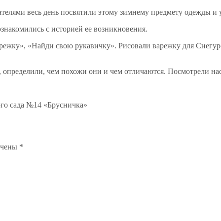
телями весь день посвятили этому зимнему предмету одежды и 
ознакомились с историей ее возникновения.
режку», «Найди свою рукавичку». Рисовали варежку для Снегуро
, определили, чем похожи они и чем отличаются. Посмотрели на
ого сада №14 «Брусничка»
ечены
*