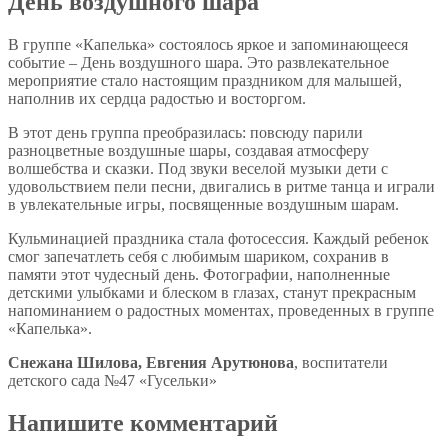
День воздушного шара
В группе «Капелька» состоялось яркое и запоминающееся
событие – День воздушного шара. Это развлекательное
мероприятие стало настоящим праздником для малышей,
наполнив их сердца радостью и восторгом.
В этот день группа преобразилась: повсюду парили
разноцветные воздушные шары, создавая атмосферу
волшебства и сказки. Под звуки веселой музыки дети с
удовольствием пели песни, двигались в ритме танца и играли
в увлекательные игры, посвященные воздушным шарам.
Кульминацией праздника стала фотосессия. Каждый ребенок
смог запечатлеть себя с любимым шариком, сохранив в
памяти этот чудесный день. Фотографии, наполненные
детскими улыбками и блеском в глазах, станут прекрасным
напоминанием о радостных моментах, проведенных в группе
«Капелька».
Снежана Шилова, Евгения Арутюнова
, воспитатели
детского сада №47 «Гусельки»
Напишите комментарий