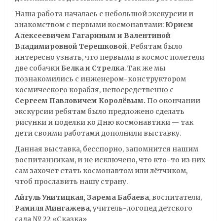
Наша работа началась с небольшой экскурсии и
знакомством с первыми космонавтами:
Юрием
Алексеевичем Гагариным и Валентиной
Владимировной Терешковой
. Ребятам было
интересно узнать, что первыми в космос полетели
две собачки
Белка и Стрелка
. Так же мы
познакомились с инженером-конструктором
космического корабля, непосредственно с
Сергеем Павловичем Королёвым.
По окончании
экскурсии ребятам было предложено сделать
рисунки и поделки ко Дню космонавтики — так
дети своими работами дополнили выставку.
Данная выставка, бесспорно, запомнится нашим
воспитанникам, и не исключено, что кто-то из них
сам захочет стать космонавтом или лётчиком,
чтоб прославить нашу страну.
Айгуль Унитицкая, Зарема Бабаева
, воспитатели,
Рамиля Мингажева
, учитель-логопед детского
сада № 22 «Сказка»