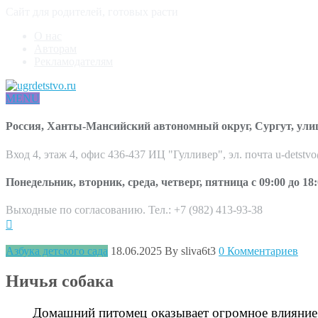
Сайт для родителей, готовых расти
О нас
Авторам
Рекламодателям
MENU
Россия, Ханты-Мансийский автономный округ, Сургут, ули
Вход 4, этаж 4, офис 436-437 ИЦ "Гулливер", эл. почта u-detstv
Понедельник, вторник, среда, четверг, пятница с 09:00 до 18:
Выходные по согласованию. Тел.: +7 (982) 413-93-38
Азбука детского сада
18.06.2025
By sliva6t3
0 Комментариев
Ничья собака
Домашний питомец оказывает огромное влияние 