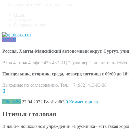
Сайт для родителей, готовых расти
О нас
Авторам
Рекламодателям
MENU
Россия, Ханты-Мансийский автономный округ, Сургут, ули
Вход 4, этаж 4, офис 436-437 ИЦ "Гулливер", эл. почта u-detstv
Понедельник, вторник, среда, четверг, пятница с 09:00 до 18:
Выходные по согласованию. Тел.: +7 (982) 413-93-38
Обо всём
27.04.2022
By sliva6t3
0 Комментариев
Птичья столовая
В нашем дошкольном учреждении «Брусничка» есть такая хороша