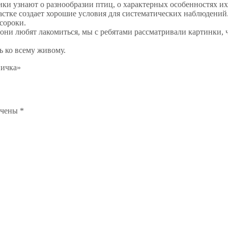
ки узнают о разнообразии птиц, о характерных особенностях их
частке создает хорошие условия для систематических наблюдени
сороки.
 они любят лакомиться, мы с ребятами рассматривали картинки,
ь ко всему живому.
ничка»
ечены
*