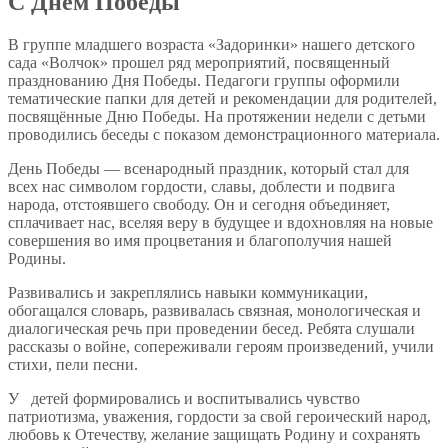
С Днем Победы
В группе младшего возраста «Задоринки» нашего детского
сада «Волчок» прошел ряд мероприятий, посвященный
празднованию Дня Победы. Педагоги группы оформили
тематические папки для детей и рекомендации для родителей,
посвящённые Дню Победы. На протяжении недели с детьми
проводились беседы с показом демонстрационного материала.
День Победы — всенародный праздник, который стал для
всех нас символом гордости, славы, доблести и подвига
народа, отстоявшего свободу. Он и сегодня объединяет,
сплачивает нас, вселяя веру в будущее и вдохновляя на новые
совершения во имя процветания и благополучия нашей
Родины.
Развивались и закреплялись навыки коммуникации,
обогащался словарь, развивалась связная, монологическая и
диалогическая речь при проведении бесед. Ребята слушали
рассказы о войне, сопереживали героям произведений, учили
стихи, пели песни.
У детей формировались и воспитывались чувство
патриотизма, уважения, гордости за свой героический народ,
любовь к Отечеству, желание защищать Родину и сохранять