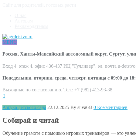
Сайт для родителей, готовых расти
О нас
Авторам
Рекламодателям
MENU
Россия, Ханты-Мансийский автономный округ, Сургут, ули
Вход 4, этаж 4, офис 436-437 ИЦ "Гулливер", эл. почта u-detstv
Понедельник, вторник, среда, четверг, пятница с 09:00 до 18:
Выходные по согласованию. Тел.: +7 (982) 413-93-38
Азбука детского сада
22.12.2025
By sliva6t3
0 Комментариев
Собирай и читай
Обучение грамоте с помощью игровых тренажёров — это увлека