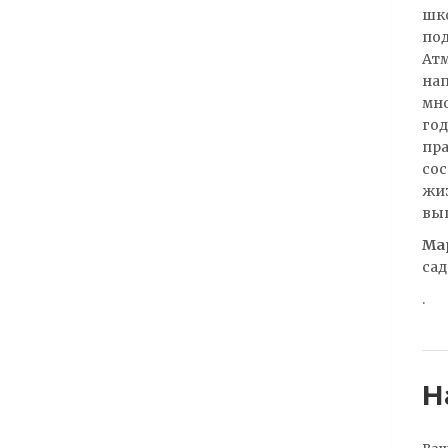
шко
под
Атм
нап
мно
год
пра
сос
жиз
вып
Ма
сад
.
Н