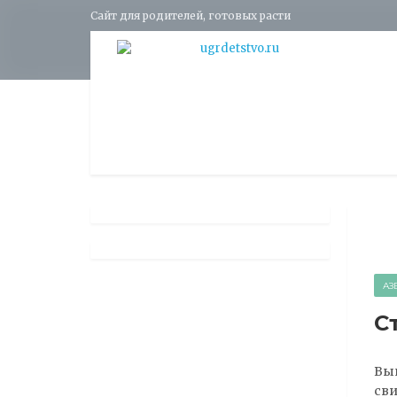
Сайт для родителей, готовых расти
АЗ
С
Вып
сви