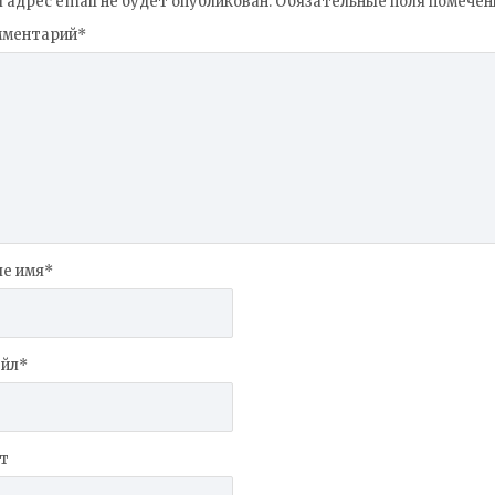
 адрес email не будет опубликован.
Обязательные поля помече
мментарий
*
е имя
*
йл
*
т