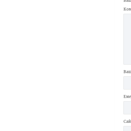
Ваш
Ко
Ваш
Еме
Сай