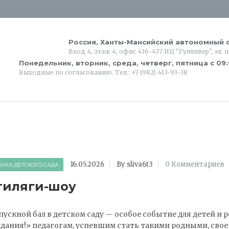
Россия, Ханты-Мансийский автономный о
Вход 4, этаж 4, офис 436-437 ИЦ "Гулливер", эл. 
Понедельник, вторник, среда, четверг, пятница с 09
Выходные по согласованию. Тел.: +7 (982) 413-93-38
16.05.2026
By sliva6t3
0 Комментариев
БУКА ДЕТСКОГО САДА
тиляги-шоу
ускной бал в детском саду — особое событие для детей и 
дания!» педагогам, успевшим стать такими родными, сво