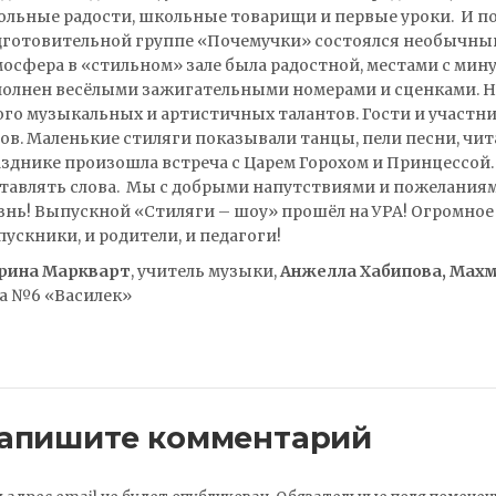
льные радости, школьные товарищи и первые уроки. И по 
готовительной группе «Почемучки» состоялся необычный
осфера в «стильном» зале была радостной, местами с мин
олнен весёлыми зажигательными номерами и сценками. 
го музыкальных и артистичных талантов. Гости и участни
ов. Маленькие стиляги показывали танцы, пели песни, чита
зднике произошла встреча с Царем Горохом и Принцессой.
тавлять слова. Мы с добрыми напутствиями и пожелания
нь! Выпускной «Стиляги – шоу» прошёл на УРА! Огромное 
ускники, и родители, и педагоги!
рина Маркварт
, учитель музыки,
Анжелла Хабипова, Мах
а №6 «Василек»
апишите комментарий