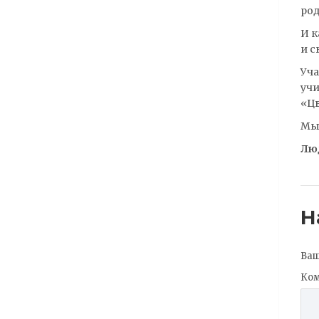
род
И к
и с
Уча
учи
«Цв
Мы 
Лю
Н
Ваш
Ко