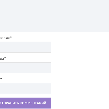
е имя
*
йл
*
т