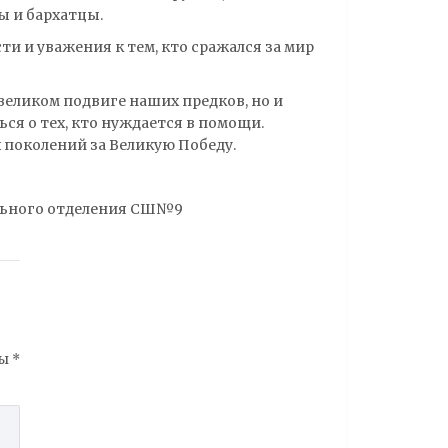
ы и бархатцы.
 и уважения к тем, кто сражался за мир
 великом подвиге наших предков, но и
ся о тех, кто нуждается в помощи.
 поколений за Великую Победу.
льного отделения СШ№9
ны
*