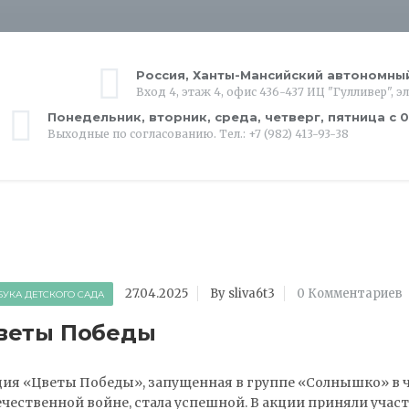
Россия, Ханты-Мансийский автономный 
Вход 4, этаж 4, офис 436-437 ИЦ "Гулливер", эл
Понедельник, вторник, среда, четверг, пятница с 0
Выходные по согласованию. Тел.: +7 (982) 413-93-38
27.04.2025
By sliva6t3
0 Комментариев
БУКА ДЕТСКОГО САДА
веты Победы
ия «Цветы Победы», запущенная в группе «Солнышко» в ч
чественной войне, стала успешной. В акции приняли участ