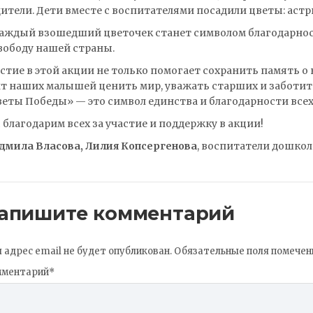
ители. Дети вместе с воспитателями посадили цветы: астр
аждый взошедший цветочек станет символом благодарности
вободу нашей страны.
стие в этой акции не только помогает сохранить память о
т наших малышей ценить мир, уважать старших и заботить
еты Победы» — это символ единства и благодарности всех
благодарим всех за участие и поддержку в акции!
дмила Власова, Лилия Копсергенова
, воспитатели дошко
апишите комментарий
 адрес email не будет опубликован.
Обязательные поля помече
мментарий
*