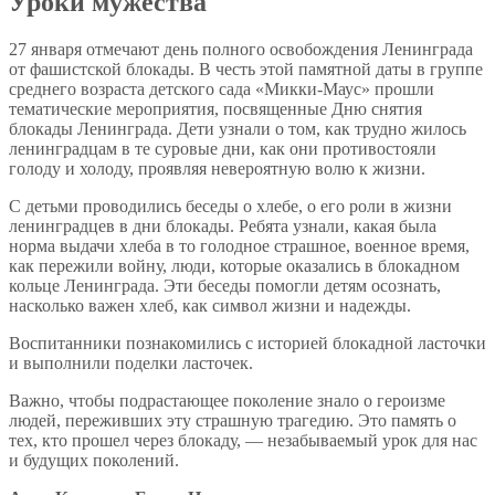
Уроки мужества
27 января отмечают день полного освобождения Ленинграда
от фашистской блокады. В честь этой памятной даты в группе
среднего возраста детского сада «Микки-Маус» прошли
тематические мероприятия, посвященные Дню снятия
блокады Ленинграда. Дети узнали о том, как трудно жилось
ленинградцам в те суровые дни, как они противостояли
голоду и холоду, проявляя невероятную волю к жизни.
С детьми проводились беседы о хлебе, о его роли в жизни
ленинградцев в дни блокады. Ребята узнали, какая была
норма выдачи хлеба в то голодное страшное, военное время,
как пережили войну, люди, которые оказались в блокадном
кольце Ленинграда. Эти беседы помогли детям осознать,
насколько важен хлеб, как символ жизни и надежды.
Воспитанники познакомились с историей блокадной ласточки
и выполнили поделки ласточек.
Важно, чтобы подрастающее поколение знало о героизме
людей, переживших эту страшную трагедию. Это память о
тех, кто прошел через блокаду, — незабываемый урок для нас
и будущих поколений.