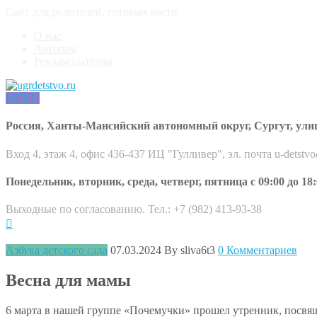
Сайт для родителей, готовых расти
О нас
Авторам
Рекламодателям
MENU
Россия, Ханты-Мансийский автономный округ, Сургут, ули
Вход 4, этаж 4, офис 436-437 ИЦ "Гулливер", эл. почта u-detstv
Понедельник, вторник, среда, четверг, пятница с 09:00 до 18:
Выходные по согласованию. Тел.: +7 (982) 413-93-38
Азбука детского сада
07.03.2024
By sliva6t3
0 Комментариев
Весна для мамы
6 марта в нашей группе «Почемучки» прошел утренник, посвя