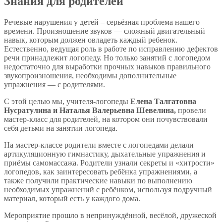
Знания для родителей
Речевые нарушения у детей – серьёзная проблема нашего
времени. Произношение звуков — сложный двигательный
навык, которым должен овладеть каждый ребенок.
Естественно, ведущая роль в работе по исправлению дефектов
речи принадлежит логопеду. Но только занятий с логопедом
недостаточно для выработки прочных навыков правильного
звукопроизношения, необходимы дополнительные
упражнения — с родителями.
С этой целью мы, учителя-логопеды
Елена Талгатовна
Нусратулина и Наталья Валерьевна Шевелина,
провели
мастер-класс для родителей, на котором они почувствовали
себя детьми на занятии логопеда.
На мастер-классе родители вместе с логопедами делали
артикуляционную гимнастику, дыхательные упражнения и
приёмы самомассажа. Родители узнали секреты и «хитрости»
логопедов, как заинтересовать ребёнка упражнениями, а
также получили практические навыки по выполнению
необходимых упражнений с ребёнком, используя подручный
материал, который есть у каждого дома.
Мероприятие прошло в непринуждённой, весёлой, дружеской