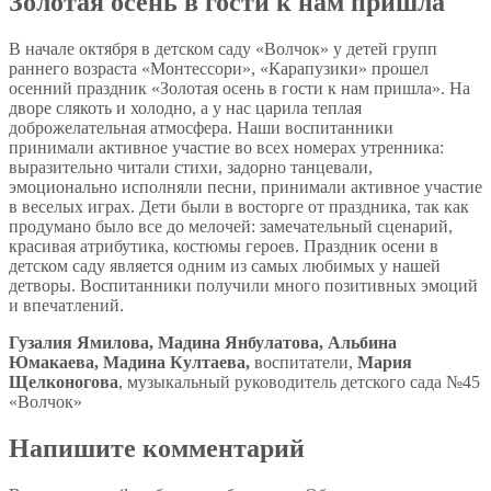
Золотая осень в гости к нам пришла
В начале октября в детском саду «Волчок» у детей групп
раннего возраста «Монтессори», «Карапузики» прошел
осенний праздник «Золотая осень в гости к нам пришла». На
дворе слякоть и холодно, а у нас царила теплая
доброжелательная атмосфера. Наши воспитанники
принимали активное участие во всех номерах утренника:
выразительно читали стихи, задорно танцевали,
эмоционально исполняли песни, принимали активное участие
в веселых играх. Дети были в восторге от праздника, так как
продумано было все до мелочей: замечательный сценарий,
красивая атрибутика, костюмы героев. Праздник осени в
детском саду является одним из самых любимых у нашей
детворы. Воспитанники получили много позитивных эмоций
и впечатлений.
Гузалия Ямилова, Мадина Янбулатова, Альбина
Юмакаева, Мадина Култаева,
воспитатели,
Мария
Щелконогова
, музыкальный руководитель детского сада №45
«Волчок»
Напишите комментарий