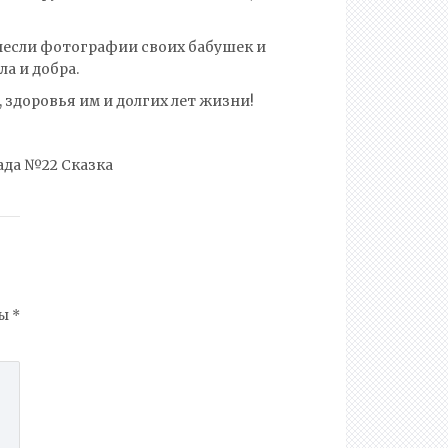
инесли фотографии своих бабушек и
а и добра.
, здоровья им и долгих лет жизни!
ада №22 Сказка
ны
*