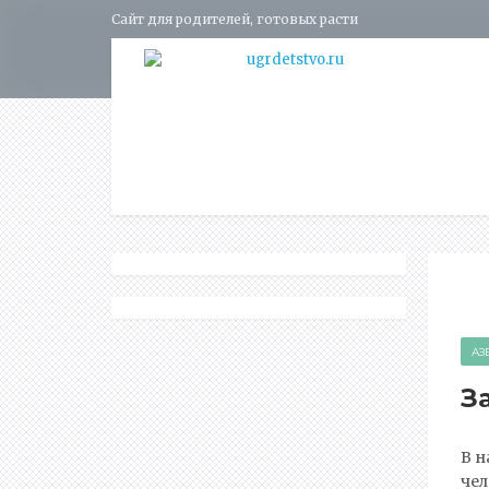
Сайт для родителей, готовых расти
АЗ
З
В 
чел