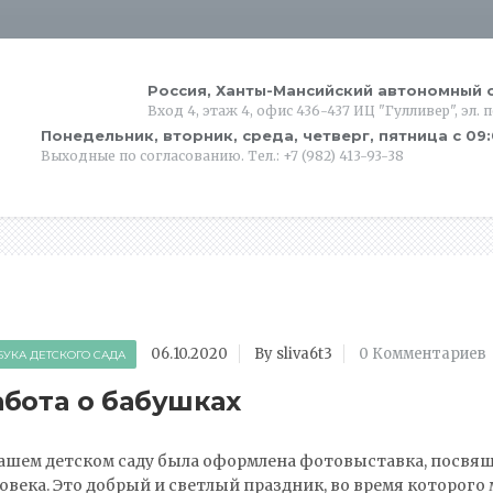
Россия, Ханты-Мансийский автономный о
Вход 4, этаж 4, офис 436-437 ИЦ "Гулливер", эл. 
Понедельник, вторник, среда, четверг, пятница с 09
Выходные по согласованию. Тел.: +7 (982) 413-93-38
06.10.2020
By sliva6t3
0 Комментариев
БУКА ДЕТСКОГО САДА
абота о бабушках
нашем детском саду была оформлена фотовыставка, посв
овека. Это добрый и светлый праздник, во время которог