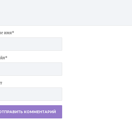
е имя
*
йл
*
т