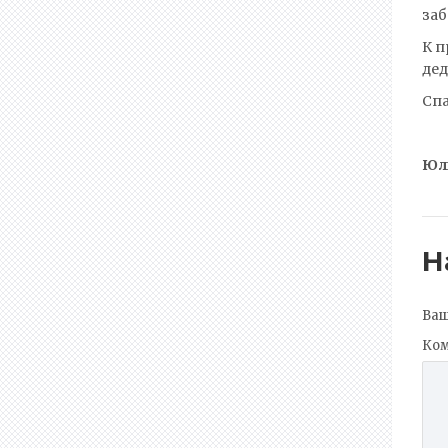
заб
К п
дед
Спа
Юли
Н
Ваш
Ко