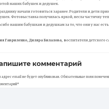
отой наших бабушек и дедушек.
разднику начали готовиться заранее. Родители и дети пр
ушек. Фотовыставка получилась яркой, несла частичку тепл
сибо нашим бабушкам и дедушкам за то, что они у нас есть
я Гавриленко, Диляра Билалова, в
оспитатели детского с
апишите комментарий
 адрес email не будет опубликован.
Обязательные поля помече
мментарий
*