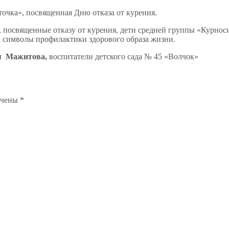
очка», посвященная Дню отказа от курения.
посвященные отказу от курения, дети средней группы «Курнос
к символы профилактики здорового образа жизни.
ия Мажитова,
воспитатели детского сада № 45 «Волчок»
ечены
*