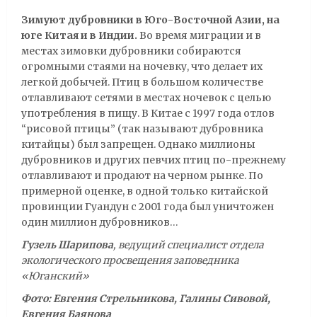
Зимуют дубровники в Юго-Восточной Азии, на
юге Китая и в Индии.
Во время миграции и в
местах зимовки дубровники собираются
огромными стаями на ночевку, что делает их
легкой добычей. Птиц в большом количестве
отлавливают сетями в местах ночевок с целью
употребления в пищу. В Китае с 1997 года отлов
“рисовой птицы” (так называют дубровника
китайцы) был запрещен. Однако миллионы
дубровников и других певчих птиц по-прежнему
отлавливают и продают на черном рынке. По
примерной оценке, в одной только китайской
провинции Гуандун с 2001 года был уничтожен
один миллион дубровников…
Гузель Шарипова
, ведущий специалист отдела
экологического просвещения заповедника
«Юганский»
Фото:
Евгения Стрельникова, Галины Сивовой,
Евгения Баянова