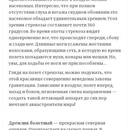
насекомых. Интересно, что при полном
отсутствии слуха и весьма скудном обонянии это
насекомое обладает удивительным зрением. Угол
зрения стрекозы составляет почти 360
градусов. Во время охоты стрекоза видит
одновременно все, что происходит спереди, сбоку
и сзади нее. Длинные ноги усажены жесткими
волосками, образующими сеть, в которую во время
полета попадаются мухи, комары или мошки. Но,
увы, для ходьбы ее ноги не приспособлены…
Глядя на полет стрекозы, можно подумать, что
этой красавице совершенно неведомы законы
гравитации. Зависание в воздухе, полет вперед,
назад и боком, мгновенная смена направления —
создать такой летающий аппарат до сих пор
мечтают авиастроители мира!
Дремлик болотный —
прекрасная северная
орхидея. Произрастает на сырых почвах. В