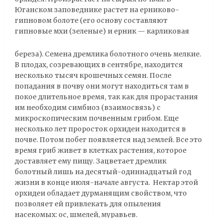
Юганском заповеднике растет на ерниково-
гипновом болоте (его основу составляют
гипновые мхи (зеленые) и ерник —
карликовая
береза). Семена дремлика болотного очень мелкие.
В плодах, созревающих в сентябре, находится
несколько тысяч крошечных семян. После
попадания в почву они могут находиться там в
покое длительное время, так как для прорастания
им необходим симбиоз (взаимосвязь) с
микроскопическим почвенным грибом. Еще
несколько лет проросток орхидеи находится в
почве. Потом побег появляется над землей. Все это
время гриб живет в клетках растения, которое
доставляет ему пищу. Зацветает дремлик
болотный лишь на десятый-одиннадцатый год
жизни в конце июля-начале августа. Нектар этой
орхидеи обладает дурманящим свойством, что
позволяет ей привлекать для опыления
насекомых: ос, шмелей, муравьев.