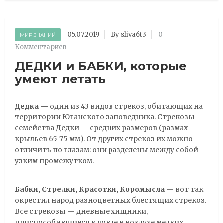
05.07.2019
By sliva6t3
0
МИР ЗНАНИЙ
Комментариев
ДЕДКИ и БАБКИ, которые
умеют летать
Дедка —
один из 43 видов стрекоз, обитающих на
территории Юганского заповедника. Стрекозы
семейства Дедки — средних размеров (размах
крыльев 65-75 мм). От других стрекоз их можно
отличить по глазам: они разделены между собой
узким промежутком.
Бабки, Стрелки, Красотки, Коромысла
— вот так
окрестил народ разноцветных блестящих стрекоз.
Все стрекозы — дневные хищники,
приспособившиеся к ловле в воздухе мелких