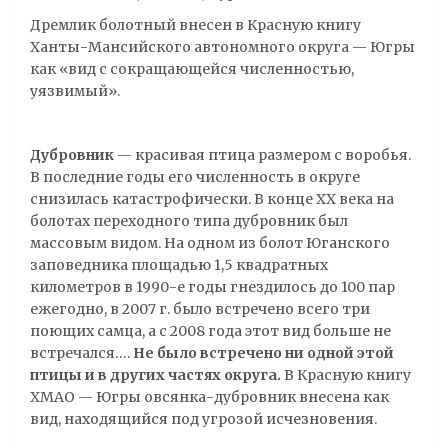
Дремлик болотный внесен в Красную книгу
Ханты-Мансийского автономного округа — Югры
как «вид с сокращающейся численностью,
уязвимый».
Дубровник
— красивая птица размером с воробья.
В последние годы его численность в округе
снизилась катастрофически. В конце XX века на
болотах переходного типа дубровник был
массовым видом. На одном из болот Юганского
заповедника площадью 1,5 квадратных
километров в 1990-е годы гнездилось до 100 пар
ежегодно, в 2007 г. было встречено всего три
поющих самца, а с 2008 года этот вид больше не
встречался….
Не было встречено ни одной этой
птицы и в других частях округа.
В Красную книгу
ХМАО — Югры овсянка-дубровник внесена как
вид, находящийся под угрозой исчезновения.