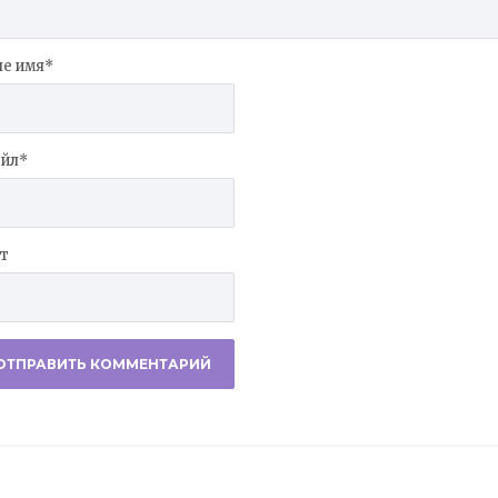
е имя
*
йл
*
т