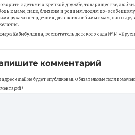
оворить с детьми о крепкой дружбе, товариществе, любви
овь к маме, папе, близким и родным людям по-особенному
ими руками «сердечки» для своих любимых мам, пап и друзе
желания.
ьвира Хабибуллина,
воспитатель детского сада №14 «Брус
апишите комментарий
 адрес email не будет опубликован.
Обязательные поля помече
мментарий
*