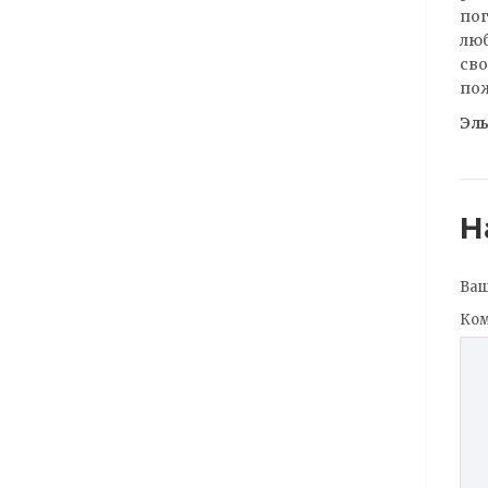
пог
люб
сво
по
Эл
Н
Ваш
Ко