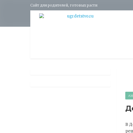
Сайт для родителей, готовых расти
АЗ
Д
В Д
реш