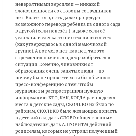
невероятными версиями — никакой
злокозненности со стороны сотрудников
нет! Более того, есть даже процедура
возможного перевода ребёнка из одного сада
в другой (если повезёт!), и даже если её
усложнили слегка, то не отменили совсем
(как утверждалось в одной мамочковой
группе). А вот чего нет, как нет, так это
стремления помочь людям разобраться в
ситуации. Конечно, чиновники от
образования очень занятые люди – но
почему бы не провести хотя бы обычную
пресс-конференцию с тем, чтобы
журналисты распространили нужную
информацию: КТО, КАК, КОГДА распределял
места в детские сады, СКОЛЬКО их было по
районам, СКОЛЬКО было желающих попасть
в детский сад, дать СЛОВО общественным
наблюдателям, дать АЛГОРИТМ действий
родителям, которых не устроил полученный