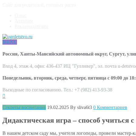
Сайт для родителей, готовых расти
О нас
Авторам
Рекламодателям
MENU
Россия, Ханты-Мансийский автономный округ, Сургут, ули
Вход 4, этаж 4, офис 436-437 ИЦ "Гулливер", эл. почта u-detstv
Понедельник, вторник, среда, четверг, пятница с 09:00 до 18:
Выходные по согласованию. Тел.: +7 (982) 413-93-38
Секреты воспитания
19.02.2025
By sliva6t3
0 Комментариев
Дидактическая игра – способ учиться с
В нашем детском саду мы, учителя логопеды, провели мастер-к