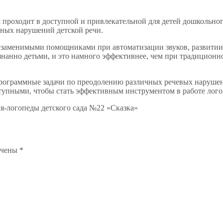
 проходит в доступной и привлекательной для детей дошкольног
ных нарушений детской речи.
езаменимыми помощниками при автоматизации звуков, развитии 
сознанно детьми, и это намного эффективнее, чем при традицион
рограммные задачи по преодолению различных речевых нарушен
упными, чтобы стать эффективным инструментом в работе лого
ля-логопеды детского сада №22 «Сказка»
ечены
*