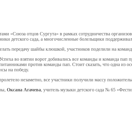
стами «Союза отцов Сургута» в рамках сотрудничества организо
дники детского сада, а многочисленные болельщики поддержива
делать передачу шайбы клюшкой, участников поделили на команды
. Успеха во взятии ворот добивались все команды и команда пап
питанниками против команды пап. Стоит сказать, что одна из о
нсы на победу.
пролетело незаметно, все участники получили массу положител
уры,
Оксана Агачева
, учитель музыки детского сада № 65 «Фест