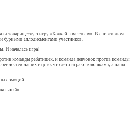
вали товарищескую игру «Хоккей в валенках». В спортивном
ли бурными аплодисментами участников.
. И началась игра!
 против команды ребятишек, и команда девчонок против команды
собенностей наших игр то, что дети играют клюшками, а папы –
ьных эмоций.
ивальный»