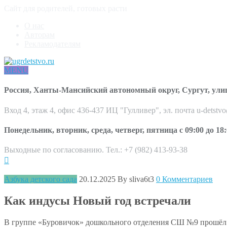
Сайт для родителей, готовых расти
О нас
Авторам
Рекламодателям
MENU
Россия, Ханты-Мансийский автономный округ, Сургут, ули
Вход 4, этаж 4, офис 436-437 ИЦ "Гулливер", эл. почта u-detstv
Понедельник, вторник, среда, четверг, пятница с 09:00 до 18:
Выходные по согласованию. Тел.: +7 (982) 413-93-38
Азбука детского сада
20.12.2025
By sliva6t3
0 Комментариев
Как индусы Новый год встречали
В группе «Буровичок» дошкольного отделения СШ №9 прошёл 