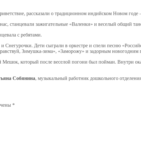
 приветствие, рассказали о традиционном индийском Новом год
у нас, станцевали зажигательные «Валенки» и веселый общий та
нцевала с ребятами.
 Снегурочки. Дети сыграли в оркестре и спели песню «Российск
дравствуй, Зимушка-зима», «Заморожу» и задорным новогодним 
 Мешок, который после веселой погони был пойман. Внутри ок
тьяна Собянина
, музыкальный работник дошкольного отделени
ечены
*