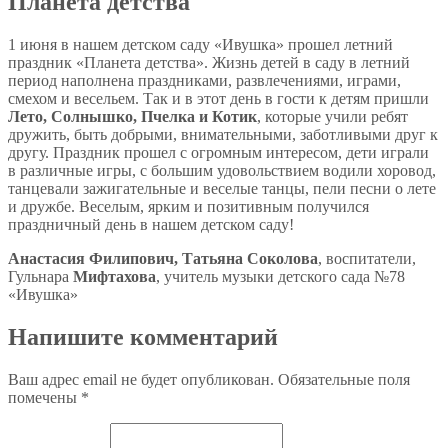
Планета детства
1 июня в нашем детском саду «Ивушка» прошел летний
праздник «Планета детства». Жизнь детей в саду в летний
период наполнена праздниками, развлечениями, играми,
смехом и весельем. Так и в этот день в гости к детям пришли
Лето, Солнышко, Пчелка и Котик
, которые учили ребят
дружить, быть добрыми, внимательными, заботливыми друг к
другу. Праздник прошел с огромным интересом, дети играли
в различные игры, с большим удовольствием водили хоровод,
танцевали зажигательные и веселые танцы, пели песни о лете
и дружбе. Веселым, ярким и позитивным получился
праздничный день в нашем детском саду!
Анастасия Филипович, Татьяна Соколова
, воспитатели,
Гульнара
Мифтахова
, учитель музыки детского сада №78
«Ивушка»
Напишите комментарий
Ваш адрес email не будет опубликован.
Обязательные поля
помечены
*