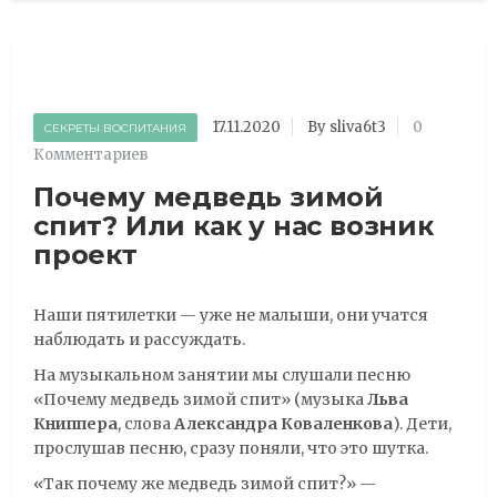
17.11.2020
By sliva6t3
0
СЕКРЕТЫ ВОСПИТАНИЯ
Комментариев
Почему медведь зимой
спит? Или как у нас возник
проект
Наши пятилетки — уже не малыши, они учатся
наблюдать и рассуждать.
На музыкальном занятии мы слушали песню
«Почему медведь зимой спит» (музыка
Льва
Книппера
, слова
Александра Коваленкова
). Дети,
прослушав песню, сразу поняли, что это шутка.
«Так почему же медведь зимой спит?» —