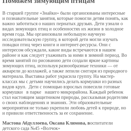
Поможем зимующим птицам
В старшей группе «Знайки» были организованы интересные
и познавательные занятия, которые помогли детям понять, как
важно заботиться о наших пернатых друзьях. Дети узнали о
видах зимующих птиц и особенностях их жизни в холодное
время года. Мы организовали небольшую научную
исследовательскую группу, в которой дети могли изучать
повадки птиц через книги и интернет-ресурсы. Они с
интересом обсуждали, какие виды встречаются в нашем
районе и как следует ухаживать за ними в зимний период. Во
время занятий по рисованию дети создали яркие картины
зимующих птиц, используя разнообразные техники — от
акварели до коллажей, а также лепили снегиря из природного
материала. Выставка работ украсила группу. На мастер-
классах мы с детьми научились делать кормушки из разных
видов круп. Дети с помощью взрослых повесили готовые
кормушки в парке нашего микрорайона. Каждый ребенок
стал настоящим защитником природы, рассказывая родителям
о своих наблюдениях и знаниях. Эти образовательные
мероприятия не только укрепили любовь детей к природе, но
и привили ответственность за ее сохранение.
Мастона Абдуллоева, Оксана Климова, в
оспитатели
детского сада №45 «Волчок»