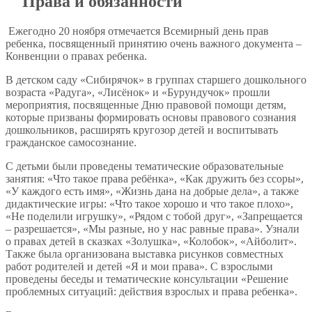
Права и обязанности
Ежегодно 20 ноября отмечается Всемирный день прав
ребенка, посвященный принятию очень важного документа –
Конвенции о правах ребенка.
В детском саду «Сибирячок» в группах старшего дошкольного
возраста «Радуга», «Лисёнок» и «Бурундучок» прошли
мероприятия, посвященные Дню правовой помощи детям,
которые призваны формировать основы правового сознания
дошкольников, расширять кругозор детей и воспитывать
гражданское самосознание.
С детьми были проведены тематические образовательные
занятия: «Что такое права ребёнка», «Как дружить без ссоры»,
«У каждого есть имя», «Жизнь дана на добрые дела», а также
дидактические игры: «Что такое хорошо и что такое плохо»,
«Не поделили игрушку», «Рядом с тобой друг», «Запрещается
– разрешается», «Мы разные, но у нас равные права». Узнали
о правах детей в сказках «Золушка», «Колобок», «Айболит».
Также была организована выставка рисунков совместных
работ родителей и детей «Я и мои права». С взрослыми
проведены беседы и тематические консультации «Решение
проблемных ситуаций: действия взрослых и права ребенка».