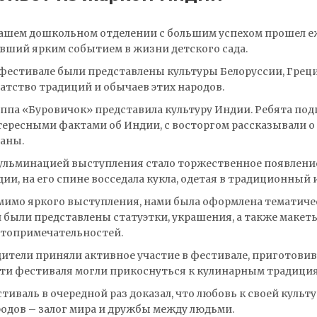
ашем дошкольном отделении с большим успехом прошел е
вший ярким событием в жизни детского сада.
фестивале были представлены культуры Белоруссии, Грец
атство традиций и обычаев этих народов.
ппа «Буровичок» представила культуру Индии. Ребята по
ересными фактами об Индии, с восторгом рассказывали о 
аны.
ульминацией выступления стало торжественное появление
ии, на его спине восседала кукла, одетая в традиционный
имо яркого выступления, нами была оформлена тематичес
 были представлены статуэтки, украшения, а также маке
стопримечательностей.
ители приняли активное участие в фестивале, приготови
ти фестиваля могли прикоснуться к кулинарным традиция
тиваль в очередной раз доказал, что любовь к своей культ
одов – залог мира и дружбы между людьми.