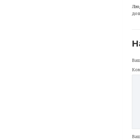
Лю
до
Н
Ваш
Ко
Ваш