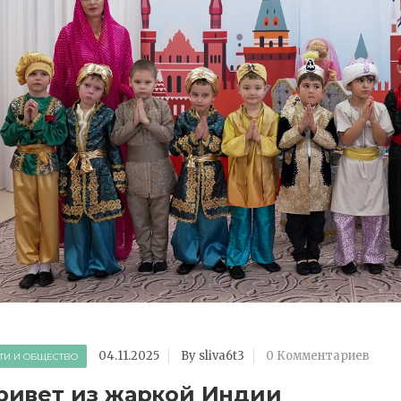
04.11.2025
By sliva6t3
0 Комментариев
ТИ И ОБЩЕСТВО
ривет из жаркой Индии