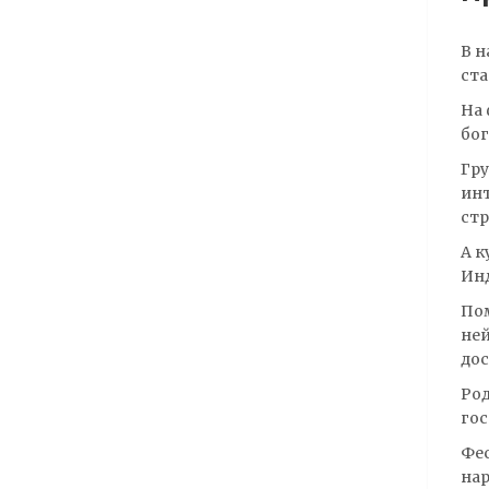
В н
ста
На 
бог
Гру
инт
стр
А к
Инд
Пом
ней
до
Род
гос
Фес
нар