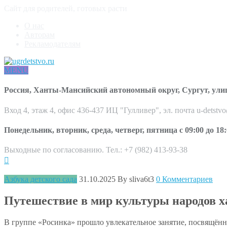
Сайт для родителей, готовых расти
О нас
Авторам
Рекламодателям
MENU
Россия, Ханты-Мансийский автономный округ, Сургут, ули
Вход 4, этаж 4, офис 436-437 ИЦ "Гулливер", эл. почта u-detstv
Понедельник, вторник, среда, четверг, пятница с 09:00 до 18:
Выходные по согласованию. Тел.: +7 (982) 413-93-38
Азбука детского сада
31.10.2025
By sliva6t3
0 Комментариев
Путешествие в мир культуры народов х
В группе «Росинка» прошло увлекательное занятие, посвящённ