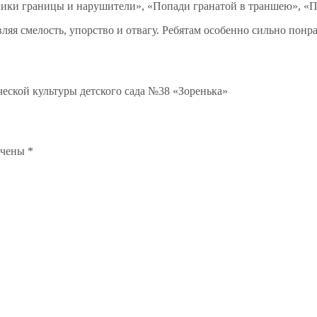
ики границы и нарушители», «Попади гранатой в траншею», «Пе
ляя смелость, упорство и отвагу. Ребятам особенно сильно понр
ческой культуры детского сада №38 «Зоренька»
ечены
*