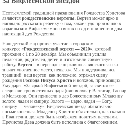
За Вифлеемской звездой
Неотъемлемой традицией празднования Рождества Христова
являются
рождественские вертепы
. Вертеп может ярко и
наглядно рассказать ребенку о том, какое чудо произошло в
израильском Вифлееме много веков назад и принести в дом
настоящий дух Рождества.
Наш детский сад принял участие в городском
конкурсе
«
Рождественский вертеп — 2020»
, который
проходил с 1 по 20 декабря. Мы объединили усилия
педагогов, родителей, детей и изготовили совместную
работу.
Вертеп
– в переводе с церковнославянского языка
значит «потаенное место, пещера». Мы придерживались
традиций, наш вертеп, как положено, отражал сцену
рождения
Господа Иисуса Христа
и волхвов, приносящих
Ему дары. «За яркой Вифлеемской звездой, за светом ее
следовали три восточных царя (или волхва): Валтасар, Гаспар
и Мельхиор. Они принесли в дар Божественному Младенцу
золото, ладан и смирну. Золото — царю, ладан — Богу,
смирну — человеку». Вифлеемская звезда обязательно
восьмиконечная. Младенец Христос обязательно, как сказано
в Евангелии, должен быть изображен повитым пеленами.
Пречистая Дева должна быть исполнена с благоговением.