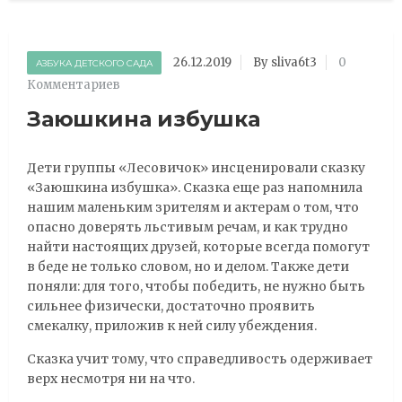
26.12.2019
By sliva6t3
0
АЗБУКА ДЕТСКОГО САДА
Комментариев
Заюшкина избушка
Дети группы «Лесовичок» инсценировали сказку
«Заюшкина избушка». Сказка еще раз напомнила
нашим маленьким зрителям и актерам о том, что
опасно доверять льстивым речам, и как трудно
найти настоящих друзей, которые всегда помогут
в беде не только словом, но и делом. Также дети
поняли: для того, чтобы победить, не нужно быть
сильнее физически, достаточно проявить
смекалку, приложив к ней силу убеждения.
Сказка учит тому, что справедливость одерживает
верх несмотря ни на что.