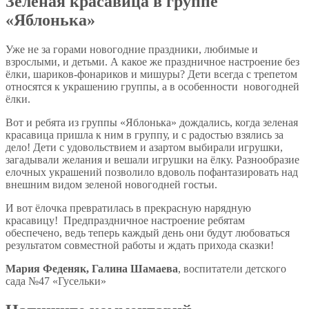
Зеленая красавица в группе
«Яблонька»
Уже не за горами новогодние праздники, любимые и
взрослыми, и детьми. А какое же праздничное настроение без
ёлки, шариков-фонариков и мишуры? Дети всегда с трепетом
относятся к украшению группы, а в особенности новогодней
ёлки.
Вот и ребята из группы «Яблонька» дождались, когда зеленая
красавица пришла к ним в группу, и с радостью взялись за
дело! Дети с удовольствием и азартом выбирали игрушки,
загадывали желания и вешали игрушки на ёлку. Разнообразие
елочных украшений позволило вдоволь пофантазировать над
внешним видом зеленой новогодней гостьи.
И вот ёлочка превратилась в прекрасную нарядную
красавицу! Предпраздничное настроение ребятам
обеспечено, ведь теперь каждый день они будут любоваться
результатом совместной работы и ждать прихода сказки!
Мария Феденяк, Галина Шамаева
, воспитатели детского
сада №47 «Гусельки»