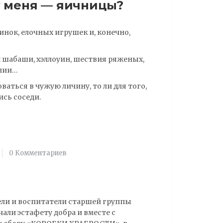
у меня — яичницы?
инок, елочных игрушек и, конечно,
 шабаши, хэллоуин, шествия ряженых,
алии…
аться в чужую личину, то ли для того,
ись соседи.
0 Комментариев
ели и воспитатели старшей группы
али эстафету добра и вместе с