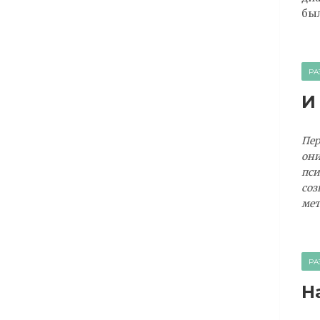
был
РА
И
Пер
они
пси
соз
мет
РА
Н