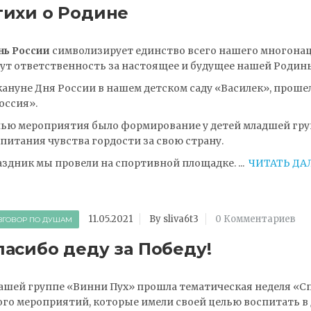
тихи о Родине
нь России
символизирует единство всего нашего многонаци
ут ответственность за настоящее и будущее нашей Родин
ануне Дня России в нашем детском саду «Василек», прош
оссия».
ью мероприятия было формирование у детей младшей гру
питания чувства гордости за свою страну.
здник мы провели на спортивной площадке.
...
ЧИТАТЬ ДА
11.05.2021
By sliva6t3
0 Комментариев
ЗГОВОР ПО ДУШАМ
пасибо деду за Победу!
ашей группе «Винни Пух» прошла тематическая неделя «Сп
го мероприятий, которые имели своей целью воспитать в 