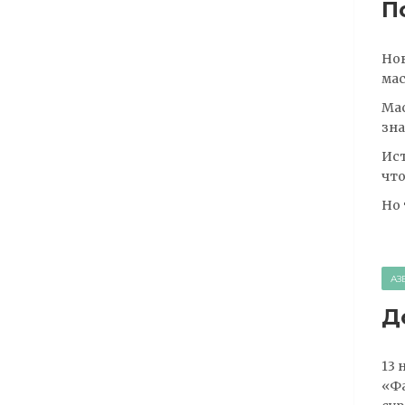
П
Нов
мас
Мас
зна
Ист
что
Но 
АЗ
Д
13 
«Фа