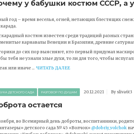
очему у бабушки костюм СССР, а 
ый год – время веселья, огней, нетающих блестящих снеж
карада.
карадный костюм известен среди традиций разных стран:
менитые карнавалы Венеции и Бразилии, древние сатурн
орики до сих пор выясняют, кто первый придумал маскиров
бы тебя не узнали злые духи, то ли для того, чтобы испугал
так или иначе
...
ЧИТАТЬ ДАЛЕЕ
20.12.2021
By sliva6t3
БУКА ДЕТСКОГО САДА
РАЗГОВОР ПО ДУШАМ
оброта остается
ноября, во Всемирный день доброты, воспитанники, родит
нтазеры» детского сада № 45 «Волчок»
@dobriy_volchok
нач