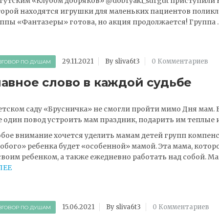
гутским «Клубом добряков» @dobryaki_surgut приступили
орой находятся игрушки для маленьких пациентов поликл
ппы «Фантазеры» готова, но акция продолжается! Группа
.
29.11.2021
By sliva6t3
0 Комментариев
ЗГОВОР ПО ДУШАМ
лавное слово в каждой судьбе
етском саду «Брусничка» не смогли пройти мимо Дня мам.
 один повод устроить мам праздник, подарить им теплые 
бое внимание хочется уделить мамам детей групп компе
обого» ребенка будет «особенной» мамой. Эта мама, кото
своим ребенком, а также ежедневно работать над собой. 
ЛЕЕ
15.06.2021
By sliva6t3
0 Комментариев
ЗГОВОР ПО ДУШАМ