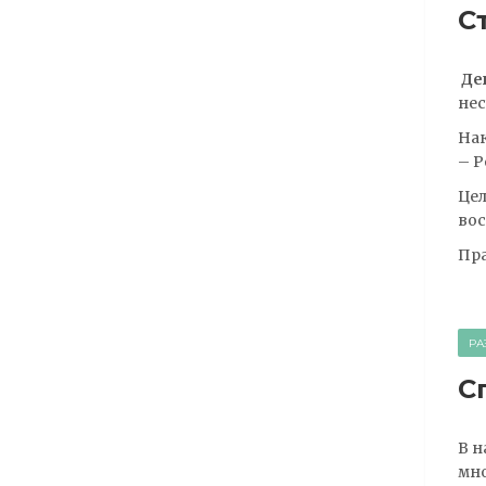
С
Де
нес
Нак
– Р
Цел
вос
Пра
РА
С
В н
мно