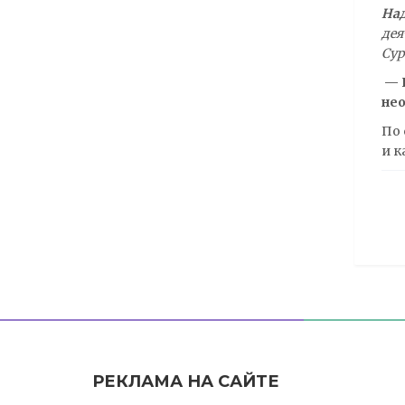
На
дея
Сур
— 
не
По 
и к
Н
п
з
РЕКЛАМА НА САЙТЕ