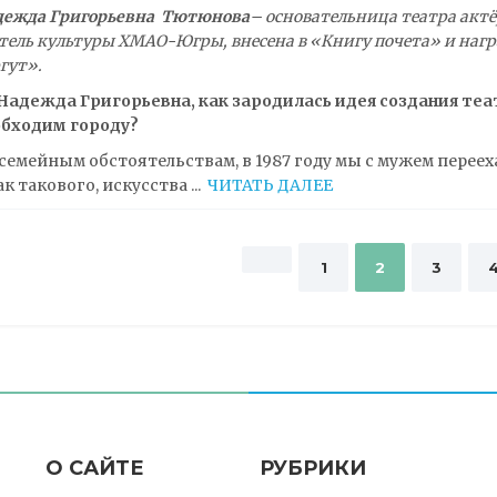
дежда Григорьевна
Тютюнова
– основательница театра акт
тель культуры ХМАО-Югры, внесена в «Книгу почета» и нагр
гут».
Надежда Григорьевна, как зародилась идея создания теат
обходим городу?
семейным обстоятельствам, в 1987 году мы с мужем перееха
ак такового, искусства
...
ЧИТАТЬ ДАЛЕЕ
авигация
1
2
3
о
аписям
О САЙТЕ
РУБРИКИ