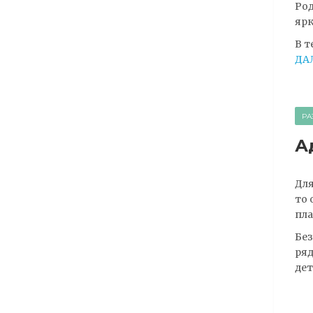
Род
ярк
В т
ДА
РА
А
Для
то 
пла
Без
ряд
дет