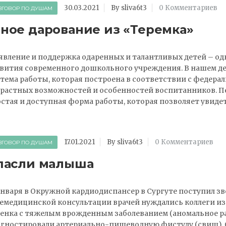
30.03.2021
By sliva6t3
0 Комментариев
ЗГОВОР ПО ДУШАМ
ное дарование из «Теремка»
вление и поддержка одаренных и талантливых детей – о
вития современного дошкольного учреждения. В нашем де
тема работы, которая построена в соответствии с федерал
растных возможностей и особенностей воспитанников. П
стая и доступная форма работы, которая позволяет увид
17.01.2021
By sliva6t3
0 Комментариев
ЗГОВОР ПО ДУШАМ
пасли малыша
января в Окружной кардиодиспансер в Сургуте поступил з
емедицинской консультации врачей нуждались коллеги и
енка с тяжелым врожденным заболеванием (аномальное р
гностировали артериально-пищеводную фистулу (свищ).