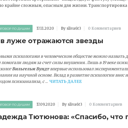
о крайне сложным, опасным для жизни. Транспортировка 
17.11.2020
By sliva6t3
0 Комментариев
ЗГОВОР ПО ДУШАМ
 в луже отражаются звезды
выми психологами в человеческом обществе можно назвать д
 помогали людям за счет силы внушения. Лишь в 19 веке психо
холог
Вильгельм Вундт
впервые использовал экспериментал
нания на научной основе. Вклад в развитие психологии внес 
одом психоанализа, с
...
ЧИТАТЬ ДАЛЕЕ
17.09.2020
By sliva6t3
0 Комментариев
ЗГОВОР ПО ДУШАМ
адежда Тютюнова: «Спасибо, что