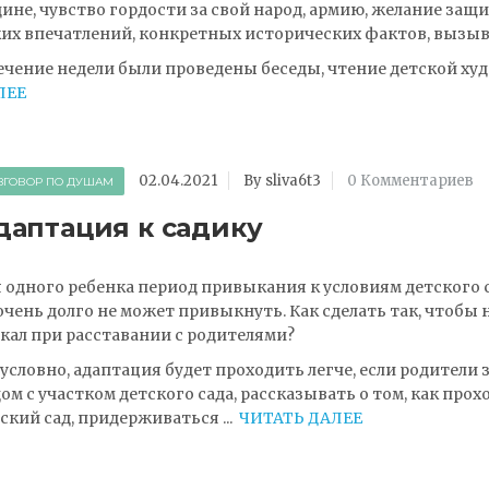
ине, чувство гордости за свой народ, армию, желание за
их впечатлений, конкретных исторических фактов, вызыв
ечение недели были проведены беседы, чтение детской х
ЛЕЕ
02.04.2021
By sliva6t3
0 Комментариев
ЗГОВОР ПО ДУШАМ
даптация к садику
 одного ребенка период привыкания к условиям детского с
очень долго не может привыкнуть. Как сделать так, чтобы
кал при расставании с родителями?
условно, адаптация будет проходить легче, если родители 
ом с участком детского сада, рассказывать о том, как прохо
ский сад, придерживаться
...
ЧИТАТЬ ДАЛЕЕ