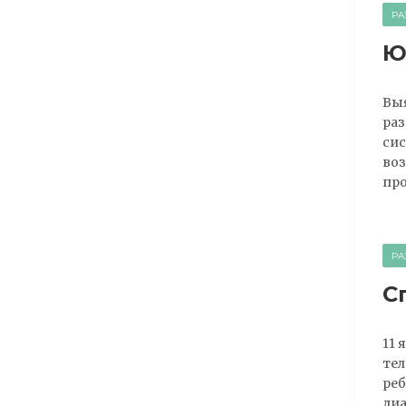
РА
Ю
Выя
раз
сис
воз
про
РА
С
11 
тел
реб
диа