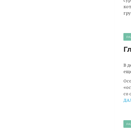
сур
кот
гру
РА
Г
В д
еще
Осо
«ос
со 
ДА
РА