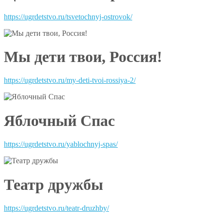
https://ugrdetstvo.ru/tsvetochnyj-ostrovok/
Мы дети твои, Россия!
https://ugrdetstvo.ru/my-deti-tvoi-rossiya-2/
Яблочный Спас
https://ugrdetstvo.ru/yablochnyj-spas/
Театр дружбы
https://ugrdetstvo.ru/teatr-druzhby/