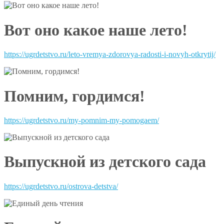
Вот оно какое наше лето!
https://ugrdetstvo.ru/leto-vremya-zdorovya-radosti-i-novyh-otkrytij/
Помним, гордимся!
https://ugrdetstvo.ru/my-pomnim-my-pomogaem/
Выпускной из детского сада
https://ugrdetstvo.ru/ostrova-detstva/