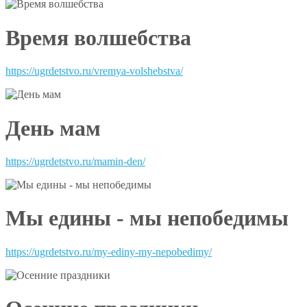
Время волшебства
https://ugrdetstvo.ru/vremya-volshebstva/
День мам
https://ugrdetstvo.ru/mamin-den/
Мы едины - мы непобедимы
https://ugrdetstvo.ru/my-ediny-my-nepobedimy/