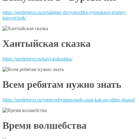
https://ugrdetstvo.ru/avialajner-devyatochka-vypusknoj-gruppy-
burovichok/
Хантыйская сказка
https://ugrdetstvo.ru/kavi-kukushka/
Всем ребятам нужно знать
https://ugrdetstvo.ru/vsem-rebyatam-nado-znat-kak-po-ulitse-shagat/
Время волшебства