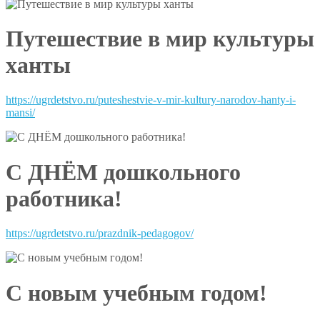
Путешествие в мир культуры
ханты
https://ugrdetstvo.ru/puteshestvie-v-mir-kultury-narodov-hanty-i-
mansi/
С ДНЁМ дошкольного
работника!
https://ugrdetstvo.ru/prazdnik-pedagogov/
С новым учебным годом!