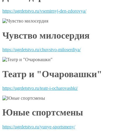
https://ugrdetstvo.ru/vsemirnyj-den-zdorovya/
Чувство милосердия
https://ugrdetstvo.ru/chuvstvo-miloserdiya/
Театр и "Очаровашки"
https://ugrdetstvo.ru/teatr-i-ocharovashki/
Юные спортсмены
https://ugrdetstvo.ru/yunye-sportsmeny/