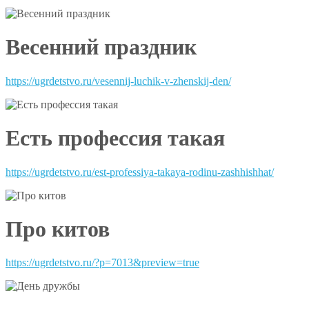
Весенний праздник
https://ugrdetstvo.ru/vesennij-luchik-v-zhenskij-den/
Есть профессия такая
https://ugrdetstvo.ru/est-professiya-takaya-rodinu-zashhishhat/
Про китов
https://ugrdetstvo.ru/?p=7013&preview=true