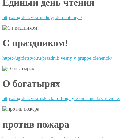
Единый день чтения
https://ugrdetstvo.ru/edinyj-den-chteniya/
С праздником!
https://ugrdetstvo.ru/prazdnik-vesny-v-gruppe-olenenok/
О богатырях
https://ugrdetstvo.ru/skazka-o-bogatyre-eruslane-lazareviche/
против пожара