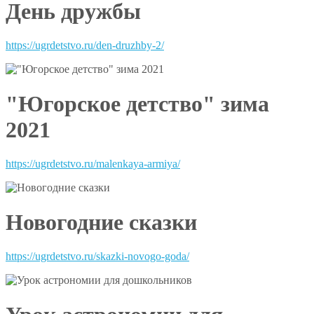
День дружбы
https://ugrdetstvo.ru/den-druzhby-2/
"Югорское детство" зима
2021
https://ugrdetstvo.ru/malenkaya-armiya/
Новогодние сказки
https://ugrdetstvo.ru/skazki-novogo-goda/