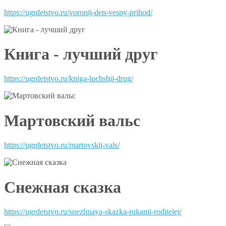
https://ugrdetstvo.ru/voronij-den-vesny-prihod/
Книга - лучший друг
https://ugrdetstvo.ru/kniga-luchshij-drug/
Мартовский вальс
https://ugrdetstvo.ru/martovskij-vals/
Снежная сказка
https://ugrdetstvo.ru/snezhnaya-skazka-rukami-roditelej/