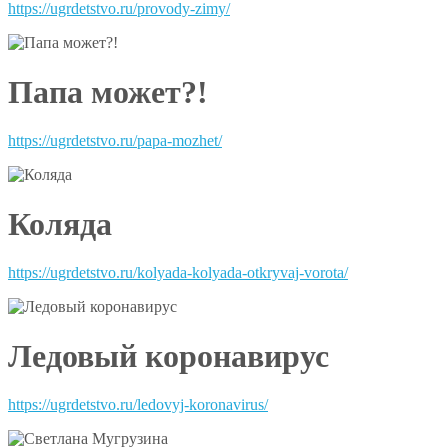
https://ugrdetstvo.ru/provody-zimy/
Папа может?!
https://ugrdetstvo.ru/papa-mozhet/
Коляда
https://ugrdetstvo.ru/kolyada-kolyada-otkryvaj-vorota/
Ледовый коронавирус
https://ugrdetstvo.ru/ledovyj-koronavirus/