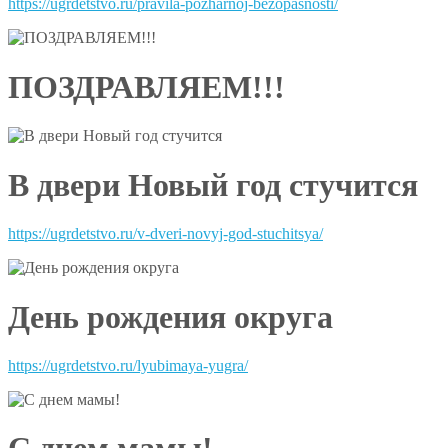
https://ugrdetstvo.ru/pravila-pozharnoj-bezopasnosti/
ПОЗДРАВЛЯЕМ!!!
В двери Новый год стучится
https://ugrdetstvo.ru/v-dveri-novyj-god-stuchitsya/
День рождения округа
https://ugrdetstvo.ru/lyubimaya-yugra/