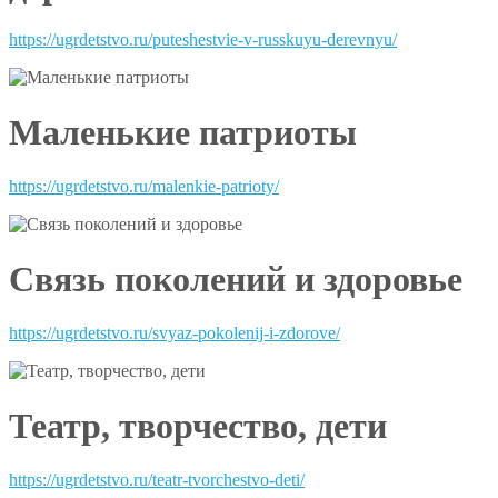
https://ugrdetstvo.ru/puteshestvie-v-russkuyu-derevnyu/
Маленькие патриоты
https://ugrdetstvo.ru/malenkie-patrioty/
Связь поколений и здоровье
https://ugrdetstvo.ru/svyaz-pokolenij-i-zdorove/
Театр, творчество, дети
https://ugrdetstvo.ru/teatr-tvorchestvo-deti/